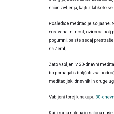
način življenja, kajti z lahkoto 
Posledice meditacije so jasne. 
čustvena mirnost, oziroma bolj po
pogumni, pa ste sedaj prestrašeni,
na Zemlji.
Zato vabljeni v 30-dnevni medita
bo pomagal izboljšati vsa področ
meditacijski dnevnik in druge ugo
Vabljeni torej k nakupu
30-dnevn
Kajti moja naloga in naloga naše