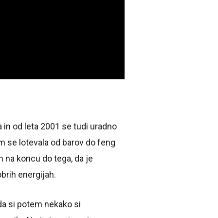
 in od leta 2001 se tudi uradno
m se lotevala od barov do feng
m na koncu do tega, da je
brih energijah.
, da si potem nekako si