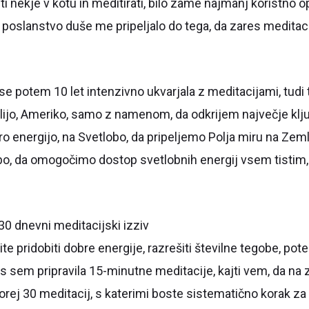
i nekje v kotu in meditirati, bilo zame najmanj koristno o
 poslanstvo duše me pripeljalo do tega, da zares meditacij
e potem 10 let intenzivno ukvarjala z meditacijami, tudi t
lijo, Ameriko, samo z namenom, da odkrijem največje ključe
 energijo, na Svetlobo, da pripeljemo Polja miru na Zeml
lobo, da omogočimo dostop svetlobnih energij vsem tistim
30 dnevni meditacijski izziv
ite pridobiti dobre energije, razrešiti številne tegobe, p
as sem pripravila 15-minutne meditacije, kajti vem, da na
 torej 30 meditacij, s katerimi boste sistematično korak za