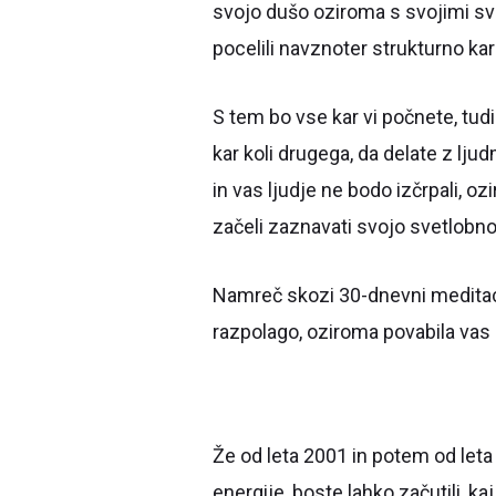
svojo dušo oziroma s svojimi sve
pocelili navznoter strukturno ka
S tem bo vse kar vi počnete, tu
kar koli drugega, da delate z lju
in vas ljudje ne bodo izčrpali, o
začeli zaznavati svojo svetlobn
Namreč skozi 30-dnevni meditacij
razpolago, oziroma povabila vas
Že od leta 2001 in potem od leta
energije, boste lahko začutili, k