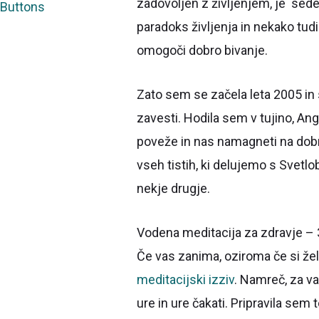
zadovoljen z življenjem, je sedet
paradoks življenja in nekako tudi
omogoči dobro bivanje.
Zato sem se začela leta 2005 in s
zavesti. Hodila sem v tujino, Ang
poveže in nas namagneti na dobro
vseh tistih, ki delujemo s Svet
nekje drugje.
Vodena meditacija za zdravje – 
Če vas zanima, oziroma če si žel
meditacijski izziv
. Namreč, za v
ure in ure čakati. Pripravila sem