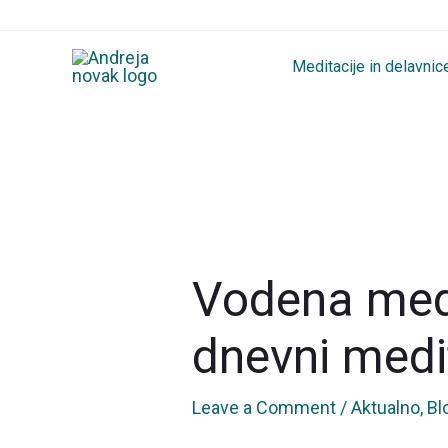
Skip
to
Meditacije in delavnic
content
Vodena medi
dnevni medit
Leave a Comment
/
Aktualno
,
Bl