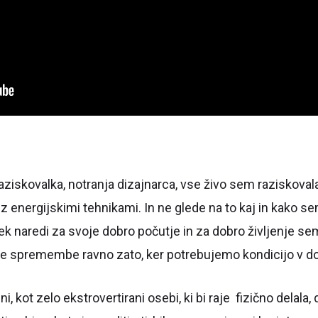
iskovalka, notranja dizajnarca, vse živo sem raziskovala
 energijskimi tehnikami. In ne glede na to kaj in kako se
vek naredi za svoje dobro počutje in za dobro življenje se
ečje spremembe ravno zato, ker potrebujemo kondicijo v do
i, kot zelo ekstrovertirani osebi, ki bi raje fizično delala