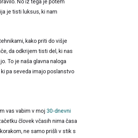
pravilo. No iz tega je potem
a je tisti luksus, ki nam
ehnikami, kako priti do višje
, da odkrijem tisti del, ki nas
jo. To je naša glavna naloga
, ki pa seveda imajo poslanstvo
otem vas vabim v moj
30-dnevni
 začetku človek včasih nima časa
 korakom, ne samo prišli v stik s