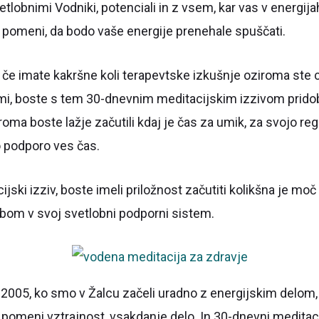
tlobnimi Vodniki, potenciali in z vsem, kar vas v energi
r pomeni, da bodo vaše energije prenehale spuščati.
di če imate kakršne koli terapevtske izkušnje oziroma st
dmi, boste s tem 30-dnevnim meditacijskim izzivom pridobil
ziroma boste lažje začutili kdaj je čas za umik, za svojo r
o podporo ves čas.
ski izziv, boste imeli priložnost začutiti kolikšna je mo
 bom v svoj svetlobni podporni sistem.
 2005, ko smo v Žalcu začeli uradno z energijskim delom, k
aj pomeni vztrajnost, vsakdanje delo. In 30-dnevni meditac