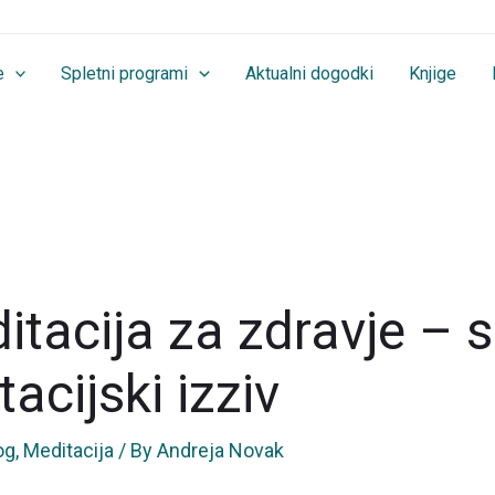
e
Spletni programi
Aktualni dogodki
Knjige
tacija za zdravje – s
acijski izziv
og
,
Meditacija
/ By
Andreja Novak