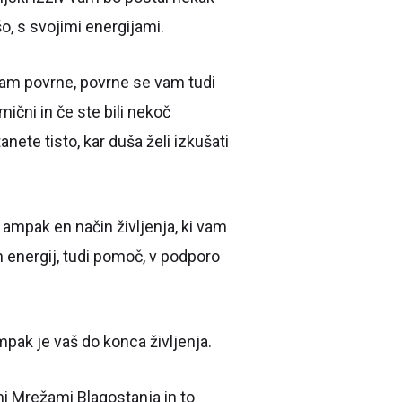
o, s svojimi energijami.
vam povrne, povrne se vam tudi
ični in če ste bili nekoč
anete tisto, kar duša želi izkušati
 ampak en način življenja, ki vam
h energij, tudi pomoč, v podporo
ampak je vaš do konca življenja.
mi Mrežami Blagostanja in to