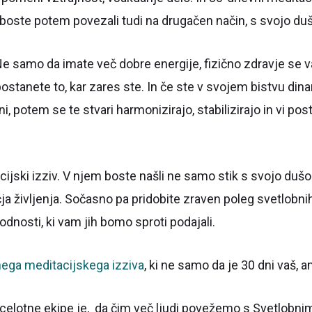
se boste potem povezali tudi na drugačen način, s svojo duš
Ne samo da imate več dobre energije, fizično zdravje se 
stanete to, kar zares ste. In če ste v svojem bistvu dinam
 potem se te stvari harmonizirajo, stabilizirajo in vi post
cijski izziv. V njem boste našli ne samo stik s svojo dušo
ja življenja. Sočasno pa pridobite zraven poleg svetlobni
dnosti, ki vam jih bomo sproti podajali.
ega meditacijskega izziva
, ki ne samo da je 30 dni vaš, 
 celotne ekipe je, da čim več ljudi povežemo s Svetlobni