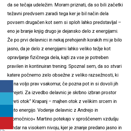
da se tečaja udeležim. Moram priznati, da so bili začetki
težavni predvsem zaradi tega ker je bil način dela
povsem drugačen kot sem si sploh lahko predstavljal –
eno je branje knjig drugo je dejansko delo z energijami.
Že po prvi delavnici in nekaj prehojenih korakih mi je bilo
jasno, da je delo z energijami lahko veliko težje kot
opravljanje fizičnega dela, kajti za vse je potreben
pravilen in kontinuiran trening. Spoznal sem, da so stvari
katere počnemo zelo obsežne z veliko razsežnosti, ki
so na voljo prav vsakomur, če pozna pot in si dovoli jih
sprejeti. Za izvedbo delavnic je skrbno izbran prostor
“sveti otok” Krapanj – majhen otok z velikim srcem in
čisto energijo. Vodenje delavnic z Andrejo in
»pomočnico« Martino potekajo v sproščenem vzdušju
vendar na visokem nivoju, kjer je znanje predano jasno in