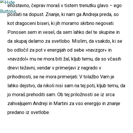
enostavno, čeprav moraš v tistem trenutku glavo – ego
poslati na dopust. Znanje, ki nam ga Andreja preda, so
kot dragoceni biseri, ki jih moramo skrbno negovati.
Ponosen sem in vesel, da sem lahko del te skupine in
da skupaj delamo za svetlobo. Mislim, da vsakdo, ki se
bo odločil za pot v energijah od sebe »navzgor« in
»navzdol« mu ne mora biti žal, kljub temu, da so včasih
dnevi težavni, vendar v primerjavi z nagrado v
prihodnosti, se ne mora primerjati. V tolažbo Vam je
lahko dejstvo, da nikoli nisi sam na tej poti, kljub temu, da
jo moraš prehoditi sam. Ob tej priložnosti se iz srca
zahvaljujem Andreji in Martini za vso energijo in znanje
predano iz svetlobe.