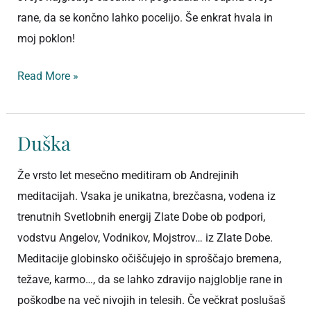
rane, da se končno lahko pocelijo. Še enkrat hvala in
moj poklon!
Read More »
Duška
Duška
Že vrsto let mesečno meditiram ob Andrejinih
meditacijah. Vsaka je unikatna, brezčasna, vodena iz
trenutnih Svetlobnih energij Zlate Dobe ob podpori,
vodstvu Angelov, Vodnikov, Mojstrov… iz Zlate Dobe.
Meditacije globinsko očiščujejo in sproščajo bremena,
težave, karmo…, da se lahko zdravijo najgloblje rane in
poškodbe na več nivojih in telesih. Če večkrat poslušaš