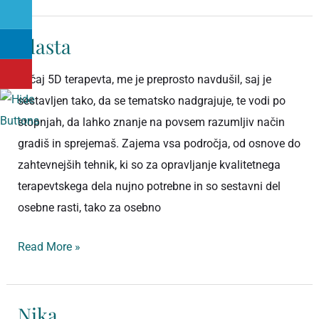
Vlasta
Vlasta
Tečaj 5D terapevta, me je preprosto navdušil, saj je
sestavljen tako, da se tematsko nadgrajuje, te vodi po
stopnjah, da lahko znanje na povsem razumljiv način
gradiš in sprejemaš. Zajema vsa področja, od osnove do
zahtevnejših tehnik, ki so za opravljanje kvalitetnega
terapevtskega dela nujno potrebne in so sestavni del
osebne rasti, tako za osebno
Read More »
Nika
Nika