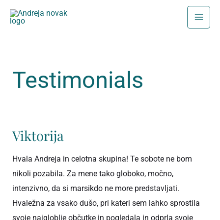
Skip
to
content
Testimonials
Viktorija
Viktorija
Hvala Andreja in celotna skupina! Te sobote ne bom
nikoli pozabila. Za mene tako globoko, močno,
intenzivno, da si marsikdo ne more predstavljati.
Hvaležna za vsako dušo, pri kateri sem lahko sprostila
svoje najgloblje občutke in pogledala in odprla svoje