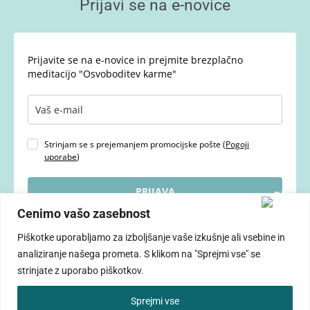
Prijavi se na e-novice
Prijavite se na e-novice in prejmite brezplačno
meditacijo "Osvoboditev karme"
Strinjam se s prejemanjem promocijske pošte (
Pogoji
uporabe
)
PRIJAVA
Cenimo vašo zasebnost
Piškotke uporabljamo za izboljšanje vaše izkušnje ali vsebine in
analiziranje našega prometa. S klikom na "Sprejmi vse" se
strinjate z uporabo piškotkov.
Vse pravice pridržane © 2026 ANDREJA NOVAK
Sprejmi vse