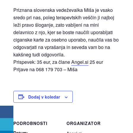
Priznana slovenska vedeževalka Miša je vsako
sredo pri nas, poleg terapevtskih veščin ji najboj
leži pravo šloganje, zato vabljeni na mini
delavnico z njo, kjer se boste naučili uporabljati
ciganske karte za osebno uporabo, naučila vas bo
odgovarjati na vprašanja in seveda vam bo na
kakšneg tudi odgovorila.
Prispevek: 35 eur, za člane
Angel.si
25 eur
Prijave na 068 179 703 – Miša
Dodaj v koledar
PODROBNOSTI
ORGANIZATOR
Datum: