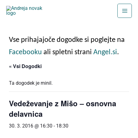
Skip
to
content
Vse prihajajoče dogodke si poglejte na
Facebooku
ali spletni strani
Angel.si
.
« Vsi Dogodki
Ta dogodek je minil.
Vedeževanje z Mišo – osnovna
delavnica
30. 3. 2016 @ 16:30
-
18:30