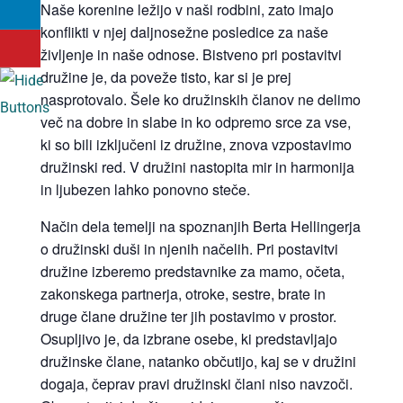
Naše korenine ležijo v naši rodbini, zato imajo
konflikti v njej daljnosežne posledice za naše
življenje in naše odnose. Bistveno pri postavitvi
družine je, da poveže tisto, kar si je prej
nasprotovalo. Šele ko družinskih članov ne delimo
več na dobre in slabe in ko odpremo srce za vse,
ki so bili izključeni iz družine, znova vzpostavimo
družinski red. V družini nastopita mir in harmonija
in ljubezen lahko ponovno steče.
Način dela temelji na spoznanjih Berta Hellingerja
o družinski duši in njenih načelih. Pri postavitvi
družine izberemo predstavnike za mamo, očeta,
zakonskega partnerja, otroke, sestre, brate in
druge člane družine ter jih postavimo v prostor.
Osupljivo je, da izbrane osebe, ki predstavljajo
družinske člane, natanko občutijo, kaj se v družini
dogaja, čeprav pravi družinski člani niso navzoči.