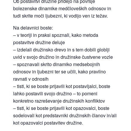
Ob postavitvi družine pridejo na površje
bolezenske dinamike medčloveških odnosov in
tudi skrite moči ljubezni, ki vodijo ven iz težav.
Na delavnici boste:
– v teoriji in praksi spoznali, kako metoda
postavitve družine deluje
– izdelali družinsko drevo in s tem dobili globlji
uvid v svojo družino in družinske čustvene vozle
– spoznavali skrito dinamiko medsebojnih
odnosov in ljubezni ter se učili, kako pravilno
ravnati v odnosih
– tisti, ki se boste prijavili kot postavljalci, boste
lahko postavili svojo družino – to pomeni
konkretno razreševanje družinskih konfliktov
– tisti, ki se boste prijavili kot opazovalci, boste
sodelovali kot predstavniki družinskih članov in/ali
kot opazovalci postavitev družine.