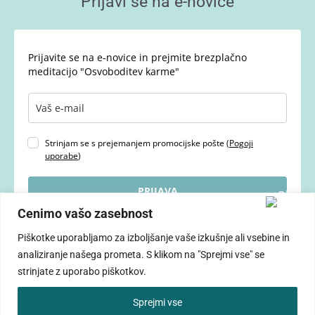
Prijavi se na e-novice
Prijavite se na e-novice in prejmite brezplačno
meditacijo "Osvoboditev karme"
Strinjam se s prejemanjem promocijske pošte (
Pogoji
uporabe
)
PRIJAVA
Cenimo vašo zasebnost
Piškotke uporabljamo za izboljšanje vaše izkušnje ali vsebine in
analiziranje našega prometa. S klikom na "Sprejmi vse" se
strinjate z uporabo piškotkov.
Vse pravice pridržane © 2026 ANDREJA NOVAK
Sprejmi vse