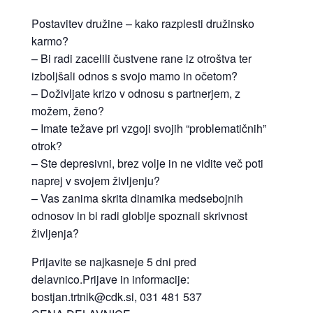
Postavitev družine – kako razplesti družinsko
karmo?
– Bi radi zacelili čustvene rane iz otroštva ter
izboljšali odnos s svojo mamo in očetom?
– Doživljate krizo v odnosu s partnerjem, z
možem, ženo?
– Imate težave pri vzgoji svojih “problematičnih”
otrok?
– Ste depresivni, brez volje in ne vidite več poti
naprej v svojem življenju?
– Vas zanima skrita dinamika medsebojnih
odnosov in bi radi globlje spoznali skrivnost
življenja?
Prijavite se najkasneje 5 dni pred
delavnico.Prijave in informacije:
bostjan.trtnik@cdk.si, 031 481 537