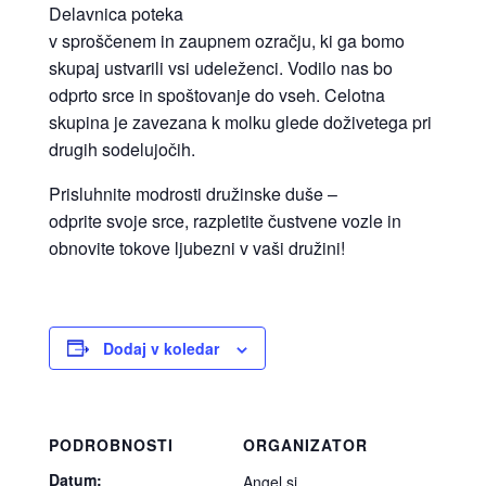
Delavnica poteka
v sproščenem in zaupnem ozračju, ki ga bomo
skupaj ustvarili vsi udeleženci. Vodilo nas bo
odprto srce in spoštovanje do vseh. Celotna
skupina je zavezana k molku glede doživetega pri
drugih sodelujočih.
Prisluhnite modrosti družinske duše –
odprite svoje srce, razpletite čustvene vozle in
obnovite tokove ljubezni v vaši družini!
Dodaj v koledar
PODROBNOSTI
ORGANIZATOR
Datum:
Angel.si