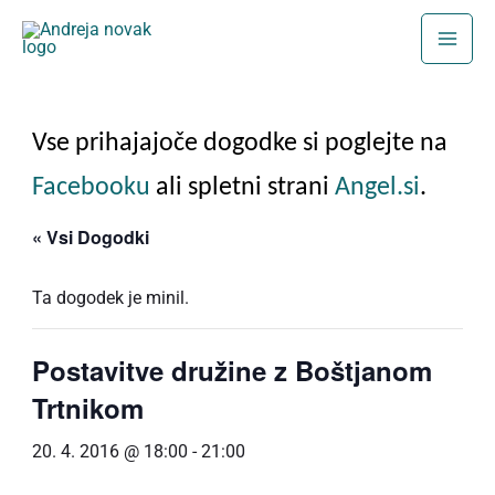
Skip
to
content
Vse prihajajoče dogodke si poglejte na
Facebooku
ali spletni strani
Angel.si
.
« Vsi Dogodki
Ta dogodek je minil.
Postavitve družine z Boštjanom
Trtnikom
20. 4. 2016 @ 18:00
-
21:00