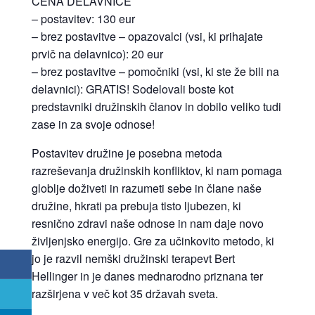
CENA DELAVNICE
– postavitev: 130 eur
– brez postavitve – opazovalci (vsi, ki prihajate
prvič na delavnico): 20 eur
– brez postavitve – pomočniki (vsi, ki ste že bili na
delavnici):
GRATIS! Sodelovali boste kot
predstavniki družinskih članov in dobilo veliko tudi
zase in za svoje odnose!
Postavitev družine je posebna metoda
razreševanja družinskih konfliktov, ki nam pomaga
globlje doživeti in razumeti sebe in člane naše
družine, hkrati pa prebuja tisto ljubezen, ki
resnično zdravi naše odnose in nam daje novo
življenjsko energijo. Gre za učinkovito metodo, ki
jo je razvil nemški družinski terapevt Bert
Hellinger in je danes mednarodno priznana ter
razširjena v več kot 35 državah sveta.