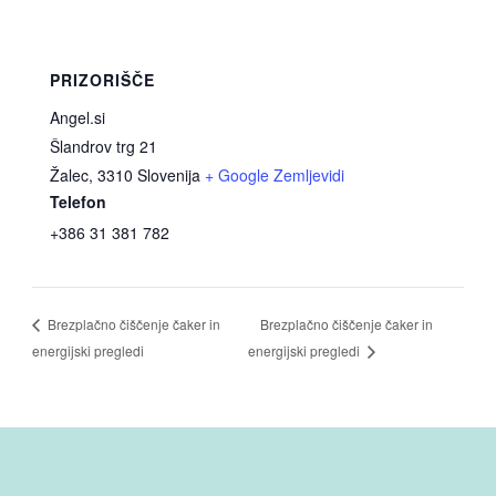
PRIZORIŠČE
Angel.si
Šlandrov trg 21
Žalec
,
3310
Slovenija
+ Google Zemljevidi
Telefon
+386 31 381 782
Brezplačno čiščenje čaker in
Brezplačno čiščenje čaker in
energijski pregledi
energijski pregledi