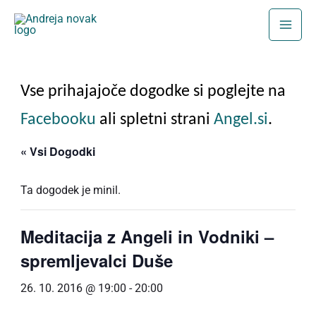
Skip
to
content
Vse prihajajoče dogodke si poglejte na
Facebooku
ali spletni strani
Angel.si
.
« Vsi Dogodki
Ta dogodek je minil.
Meditacija z Angeli in Vodniki –
spremljevalci Duše
26. 10. 2016 @ 19:00
-
20:00