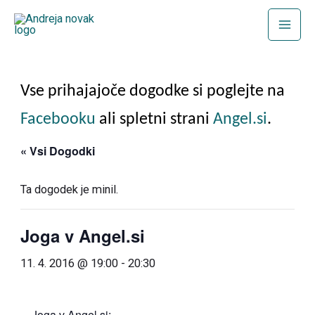
Skip
to
content
Vse prihajajoče dogodke si poglejte na
Facebooku
ali spletni strani
Angel.si
.
« Vsi Dogodki
Ta dogodek je minil.
Joga v Angel.si
11. 4. 2016 @ 19:00
-
20:30
Joga v Angel.si: