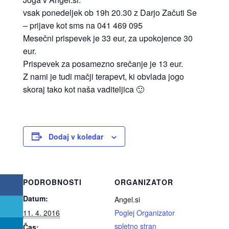
vsak ponedeljek ob 19h 20.30 z Darjo Začuti Se
– prijave kot sms na 041 469 095
Mesečni prispevek je 33 eur, za upokojence 30
eur.
Prispevek za posamezno srečanje je 13 eur.
Z nami je tudi mačji terapevt, ki obvlada jogo
skoraj tako kot naša vaditeljica 🙂
Dodaj v koledar
PODROBNOSTI
ORGANIZATOR
Datum:
Angel.si
11. 4. 2016
Poglej Organizator
spletno stran
Čas: