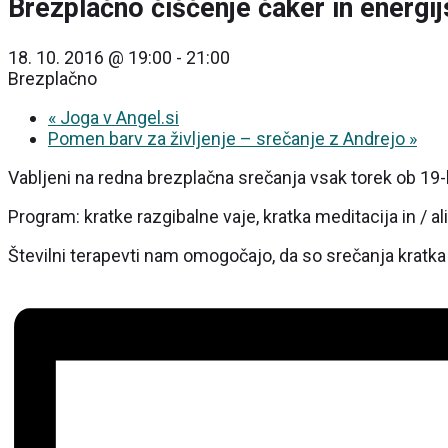
Brezplačno čiščenje čaker in energij
18. 10. 2016 @ 19:00
-
21:00
Brezplačno
«
Joga v Angel.si
Pomen barv za življenje – srečanje z Andrejo
»
Vabljeni na redna brezplačna srečanja vsak torek ob 19-h 
Program: kratke razgibalne vaje, kratka meditacija in / a
Številni terapevti nam omogočajo, da so srečanja kratka