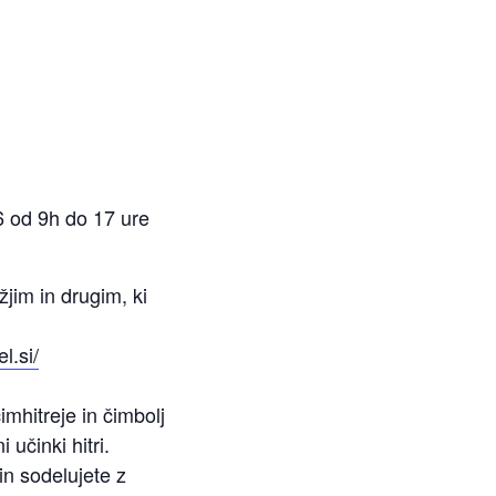
16 od 9h do 17 ure
jim in drugim, ki
l.si/
imhitreje in čimbolj
učinki hitri.
n sodelujete z