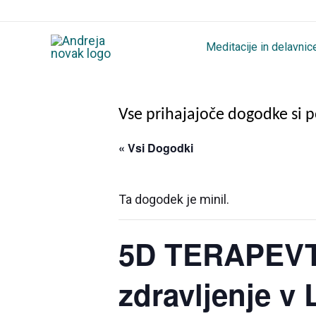
Skip
to
Meditacije in delavnic
content
Vse prihajajoče dogodke si 
« Vsi Dogodki
Ta dogodek je minil.
5D TERAPEVT 
zdravljenje v 