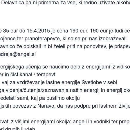
 Delavnica pa ni primerna za vse, ki redno uživate alkoh
e 35 eur do 15.4.2015 je cena 190 eur. 190 eur je tudi c
jence ter pranoterapevte, ki so se pri nas izobraževali.
elavnico že obiskali in bi želeli priti na ponovitev, je prisp
andreja@angel.si
ergijskega učenja se naučimo dela z energijami iz vidiko
r in čist kanal / terapevt
 vaj za vzdrževanje lastne energije Svetlobe v sebi
a videnja/čutenja/
zaznavanja naših energij in energij o
redelati sami, kaj pa pustimo okolju
skih povezav z Naravo, da nas podpre pri lastnem življen
ati z višjimi energijami okolja: angeli in vodniki ter pre
ri drugih ljudeh