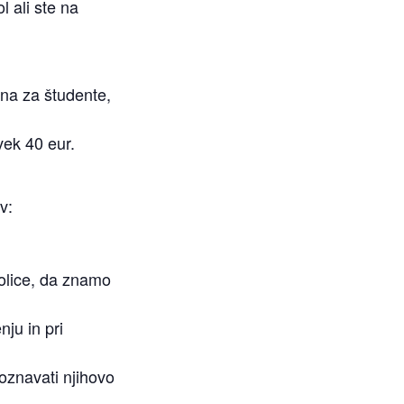
ol ali ste na
ena za študente,
evek 40 eur.
v:
kolice, da znamo
ju in pri
poznavati njihovo