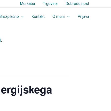
Merkaba
Trgovina
Dobrodelnost
Brezplačno
Kontakt
O meni
Prijava
i
.
ergijskega