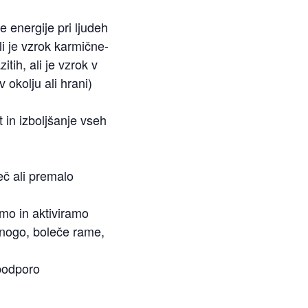
e energije pri ljudeh
i je vzrok karmične-
tih, ali je vzrok v
v okolju ali hrani)
t in izboljšanje vseh
eč ali premalo
imo in aktiviramo
 nogo, boleče rame,
 podporo