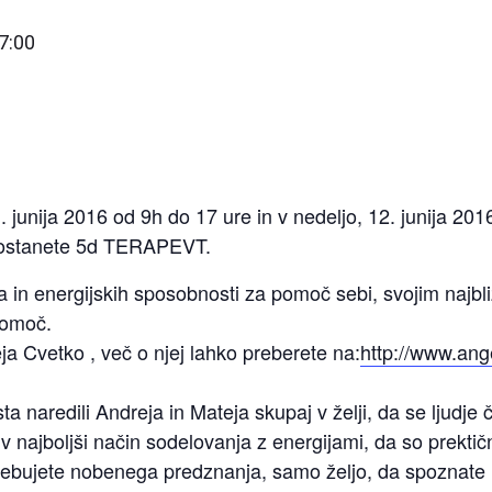
7:00
. junija 2016 od 9h do 17 ure in v nedeljo, 12. junija 20
 postanete 5d TERAPEVT.
in energijskih sposobnosti za pomoč sebi, svojim najbliž
pomoč.
ja Cvetko , več o njej lahko preberete na:
http://www.ange
a naredili Andreja in Mateja skupaj v želji, da se ljudje č
 najboljši način sodelovanja z energijami, da so prektični 
ebujete nobenega predznanja, samo željo, da spoznate i