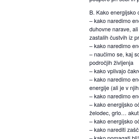
B. Kako energijsko o
– kako naredimo ene
duhovne narave, ali j
zastalih čustvih iz p
– kako naredimo ene
– naučimo se, kaj so
področjih življenja
– kako vplivajo čak
– kako naredimo ene
energije (ali je v nji
– kako naredimo ene
– kako energijsko o
želodec, grlo… akutn
– kako energijsko oč
– kako narediti zaš
– kako pomagati bli