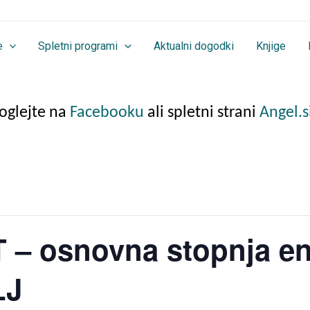
e
Spletni programi
Aktualni dogodki
Knjige
poglejte na
Facebooku
ali spletni strani
Angel.s
– osnovna stopnja en
LJ