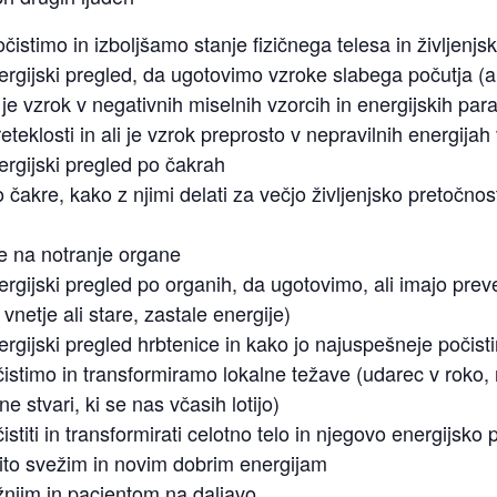
čistimo in izboljšamo stanje fizičnega telesa in življenjsk
rgijski pregled, da ugotovimo vzroke slabega počutja (al
e vzrok v negativnih miselnih vzorcih in energijskih parazi
reteklosti in ali je vzrok preprosto v nepravilnih energijah 
rgijski pregled po čakrah
 čakre, kako z njimi delati za večjo življenjsko pretočnos
re na notranje organe
rgijski pregled po organih, da ugotovimo, ali imajo prev
h vnetje ali stare, zastale energije)
rgijski pregled hrbtenice in kako jo najuspešneje počist
čistimo in transformiramo lokalne težave (udarec v roko,
e stvari, ki se nas včasih lotijo)
istiti in transformirati celotno telo in njegovo energijsko
čito svežim in novim dobrim energijam
žnjim in pacientom na daljavo