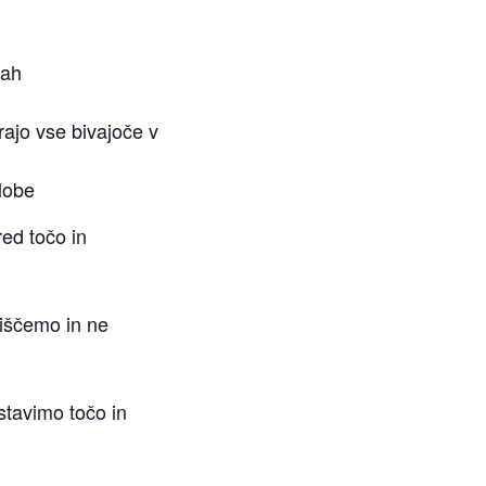
nah
rajo vse bivajoče v
lobe
red točo in
 iščemo in ne
stavimo točo in