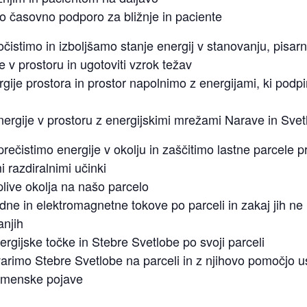
šo časovno podporo za bližnje in paciente
čistimo in izboljšamo stanje energij v stanovanju, pisar
e v prostoru in ugotoviti vzrok težav
gije prostora in prostor napolnimo z energijami, ki podpi
rgije v prostoru z energijskimi mrežami Narave in Svet
rečistimo energije v okolju in zaščitimo lastne parcele p
i razdiralnimi učinki
live okolja na našo parcelo
ne in elektromagnetne tokove po parceli in zakaj jih ne
anjih
rgijske točke in Stebre Svetlobe po svoji parceli
arimo Stebre Svetlobe na parceli in z njihovo pomočjo u
remenske pojave