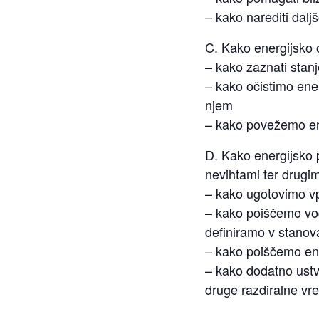
– kako narediti dalj
C. Kako energijsko o
– kako zaznati stanj
– kako očistimo ener
njem
– kako povežemo ene
D. Kako energijsko p
nevihtami ter drugim
– kako ugotovimo vp
– kako poiščemo vod
definiramo v stanov
– kako poiščemo ene
– kako dodatno ustv
druge razdiralne v