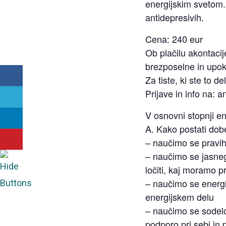
energijskim svetom.
antidepresivih.
Cena: 240 eur
Ob plačilu akontacij
brezposelne in upoko
Za tiste, ki ste to d
Prijave in info na: 
V osnovni stopnji en
A. Kako postati dobe
– naučimo se pravih
– naučimo se jasneg
ločiti, kaj moramo p
– naučimo se energij
energijskem delu
– naučimo se sodelov
podporo pri sebi in p